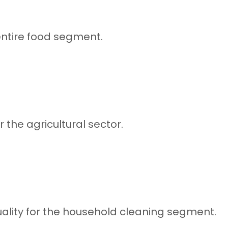
To send
temos não utilizar suas informações de contato para enviar qualquer 
PAM.
entire food segment.
 the agricultural sector.
ality for the household cleaning segment.