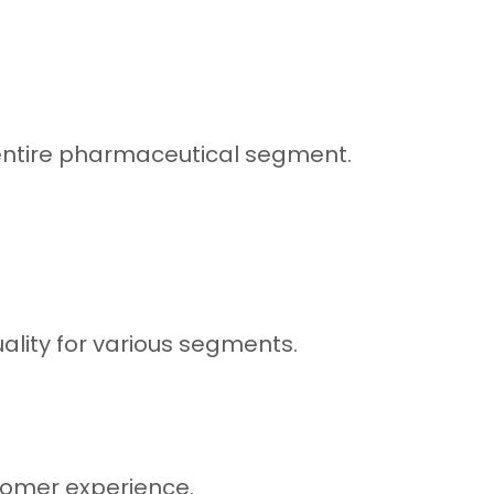
entire pharmaceutical segment.
lity for various segments.
tomer experience.