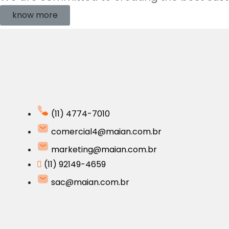
know more
(11) 4774-7010
comercial4@maian.com.br
marketing@maian.com.br
(11) 92149-4659
sac@maian.com.br