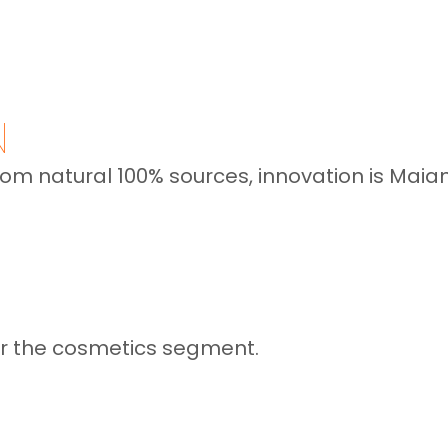
Request a Quote
N
rom natural 100% sources, innovation is Maian
or the cosmetics segment.
Cadastrar