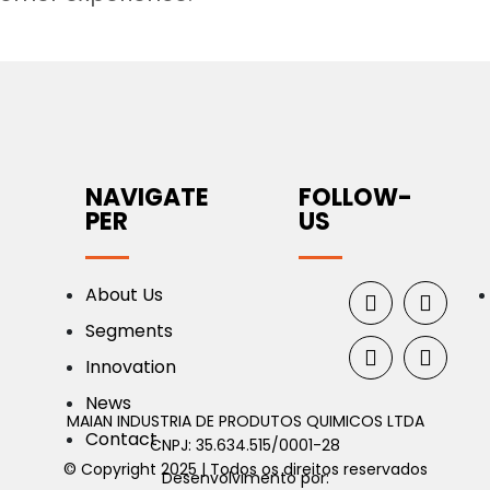
NAVIGATE
FOLLOW-
PER
US
About Us
Segments
Innovation
News
MAIAN INDUSTRIA DE PRODUTOS QUIMICOS LTDA
Contact
CNPJ: 35.634.515/0001-28
© Copyright 2025 | Todos os direitos reservados
Desenvolvimento por: