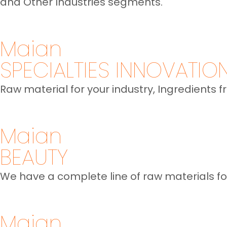
and Other Industries segments.
Maian
SPECIALTIES INNOVATIO
Raw material for your industry, Ingredients f
Maian
BEAUTY
We have a complete line of raw materials f
Maian