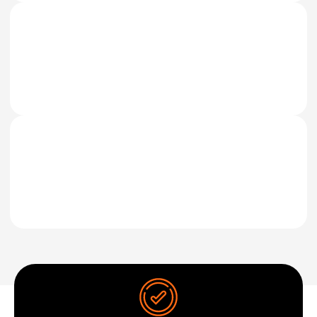
HOME
Maian
PHARMACY
Others
INDUSTRIES