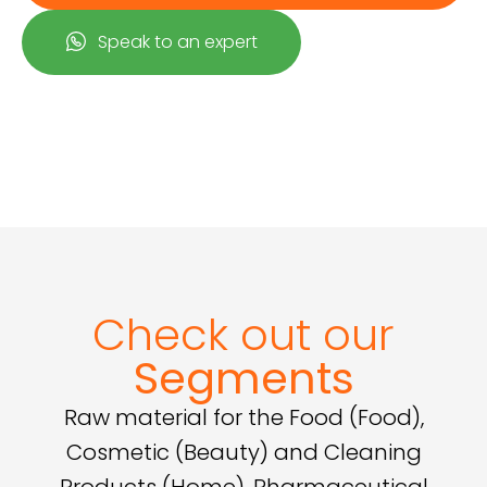
Speak to an expert
Check out our
Segments
Request a Quote
Request a Quote
Raw material for the Food (Food),
Cosmetic (Beauty) and Cleaning