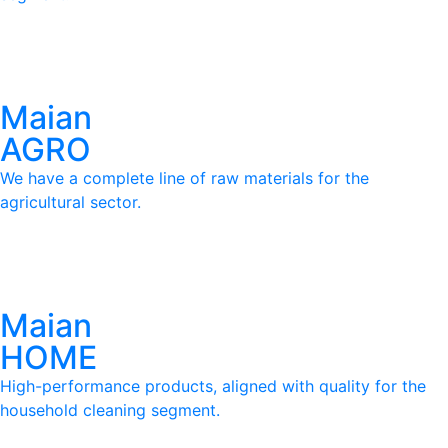
Maian
Cadastrar
AGRO
We have a complete line of raw materials for the
To send
Prometemos não utilizar suas informações de contato
agricultural sector.
para enviar qualquer tipo de SPAM.
Maian
HOME
High-performance products, aligned with quality for the
household cleaning segment.