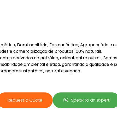
Request a Quote
Request a Quote
mético, Domissanitário, Farmacêutico, Agropecuário e out
ades e comercialização de produtos 100% naturais.
entes derivados de petróleo, animal, entre outros. Somo
sabilidade ambiental e ética, garantindo a qualidade e 
rdagem sustentável, natural e vegana.
Request a Quote
Speak to an expert