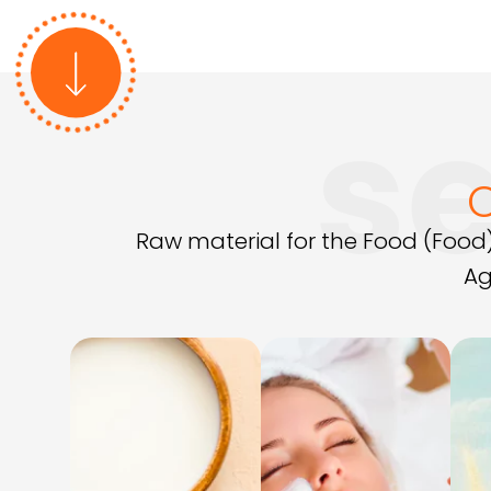
s
Prome
de S
Raw material for the Food (Food
Ag