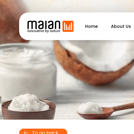
Home
About Us
To go back