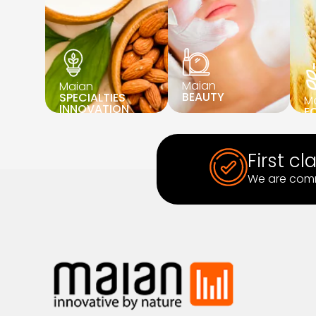
Maian
Maian
BEAUTY
SPECIALTIES
M
INNOVATION
F
First cl
We are comm