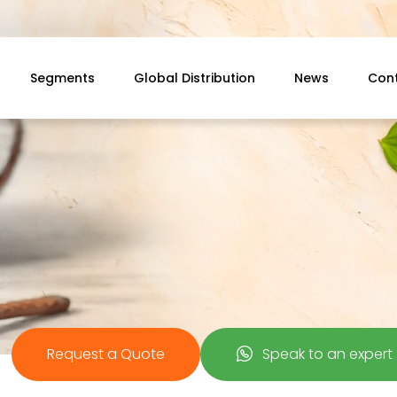
Segments
Global Distribution
News
Con
Request a Quote
Speak to an expert