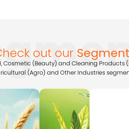
Cadastrar
egmen
To send
temos não utilizar suas informações de contato para enviar qualquer 
PAM.
Check out our
Segment
), Cosmetic (Beauty) and Cleaning Products
ricultural (Agro) and Other Industries segmen