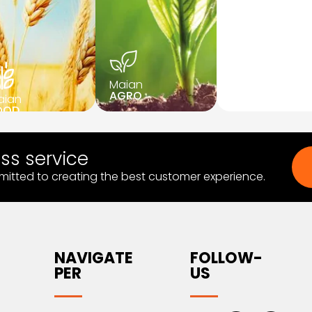
Maian
Maian
HOME
AGRO
aian
OOD
ass service
itted to creating the best customer experience.
NAVIGATE
FOLLOW-
PER
US