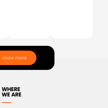
Maian
Others
PHARMACY
INDUSTRIES
know more
WHERE
WE ARE