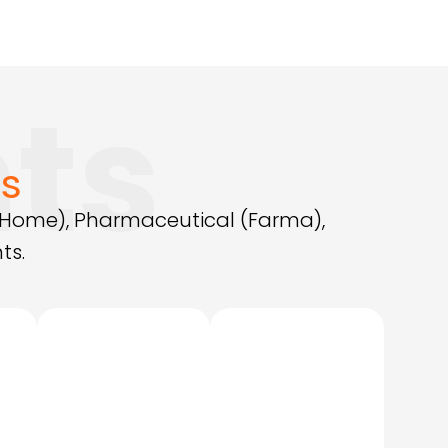
ts
tipo
s
 (Home), Pharmaceutical (Farma),
ts.