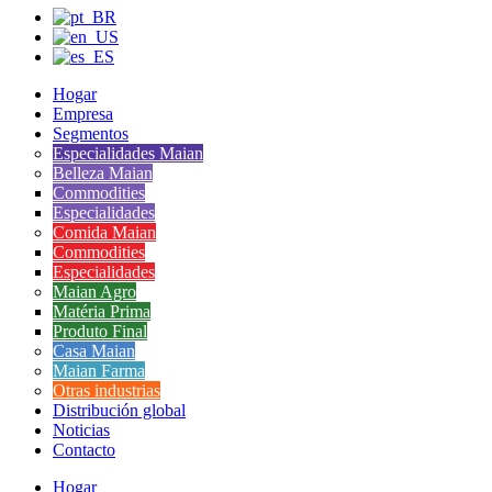
Hogar
Empresa
Segmentos
Especialidades Maian
Belleza Maian
Commodities
Especialidades
Comida Maian
Commodities
Especialidades
Maian Agro
Matéria Prima
Produto Final
Casa Maian
Maian Farma
Otras industrias
Distribución global
Noticias
Contacto
Hogar