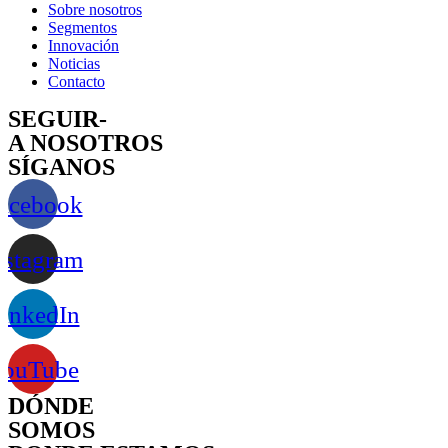
Sobre nosotros
Segmentos
Innovación
Noticias
Contacto
SEGUIR-
A NOSOTROS
SÍGANOS
acebook
nstagram
inkedIn
YouTube
DÓNDE
SOMOS