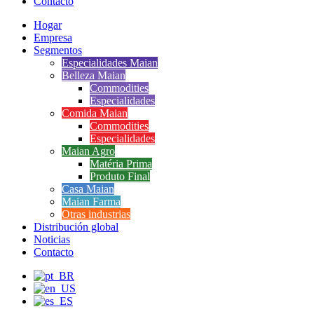
Contacto
Hogar
Empresa
Segmentos
Especialidades Maian
Belleza Maian
Commodities
Especialidades
Comida Maian
Commodities
Especialidades
Maian Agro
Matéria Prima
Produto Final
Casa Maian
Maian Farma
Otras industrias
Distribución global
Noticias
Contacto