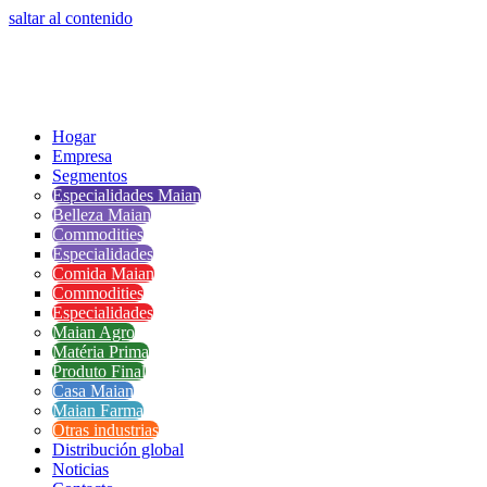
saltar al contenido
Hogar
Empresa
Segmentos
Especialidades Maian
Belleza Maian
Commodities
Especialidades
Comida Maian
Commodities
Especialidades
Maian Agro
Matéria Prima
Produto Final
Casa Maian
Maian Farma
Otras industrias
Distribución global
Noticias