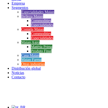
Empresa
Segmentos
Especialidades Maian
Belleza Maian
Commodities
Especialidades
Comida Maian
Commodities
Especialidades
Maian Agro
Matéria Prima
Produto Final
Casa Maian
Maian Farma
Otras industrias
Distribución global
Noticias
Contacto