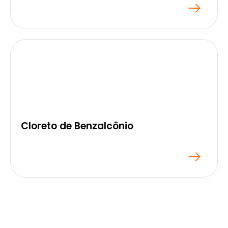
Solicite um Orçamento
Solicite um Orçamento
Cloreto de Benzalcônio