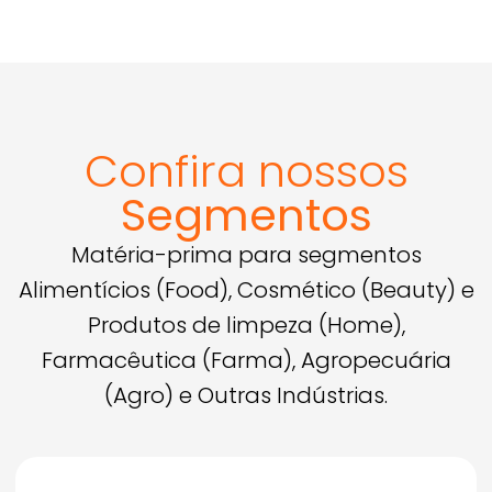
Confira nossos
Segmentos
Cadastrar
Matéria-prima para segmentos
Alimentícios (Food), Cosmético (Beauty) e
Enviar
Prometemos não utilizar suas informações de contato
Produtos de limpeza (Home),
para enviar qualquer tipo de SPAM.
Farmacêutica (Farma), Agropecuária
(Agro) e Outras Indústrias.