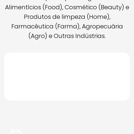
Alimentícios (Food), Cosmético (Beauty) e
Produtos de limpeza (Home),
Farmacêutica (Farma), Agropecuária
(Agro) e Outras Indústrias.
Solicite um Orçamento
Solicite um Orçamento
Maian
ESPECIALIDADES INOVAÇÃO